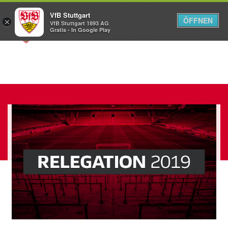
VfB Stuttgart
ÖFFNEN
×
VfB Stuttgart 1893 AG
Menü
Gratis - In Google Play