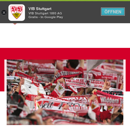
VfB Stuttgart
ÖFFNEN
×
VfB Stuttgart 1893 AG
Menü
Gratis - In Google Play