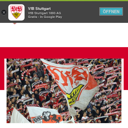
VfB Stuttgart
ÖFFNEN
×
VfB Stuttgart 1893 AG
Menü
Gratis - In Google Play