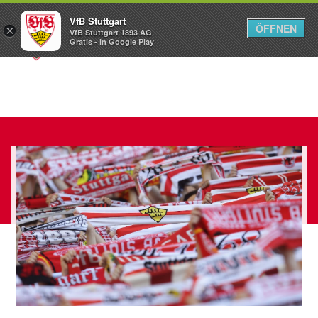
VfB Stuttgart
ÖFFNEN
×
VfB Stuttgart 1893 AG
Menü
Gratis - In Google Play