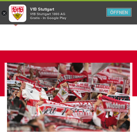
VfB Stuttgart
ÖFFNEN
×
VfB Stuttgart 1893 AG
Menü
Gratis - In Google Play