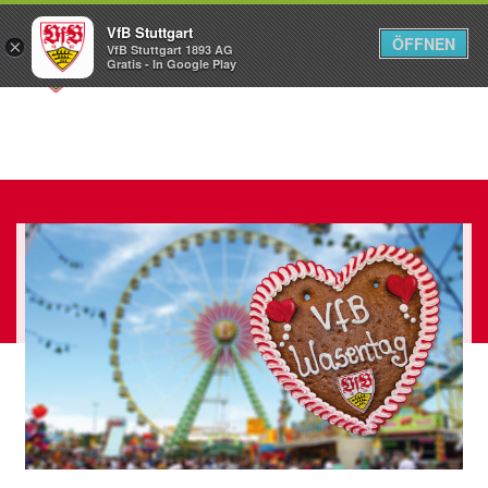
VfB Stuttgart
ÖFFNEN
×
VfB Stuttgart 1893 AG
Menü
Gratis - In Google Play