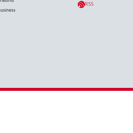
rlebnis
RSS
usiness