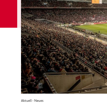
Aktuell
Neues
›