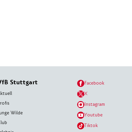
VfB Stuttgart
Facebook
ktuell
X
rofis
Instagram
unge Wilde
Youtube
lub
Tiktok