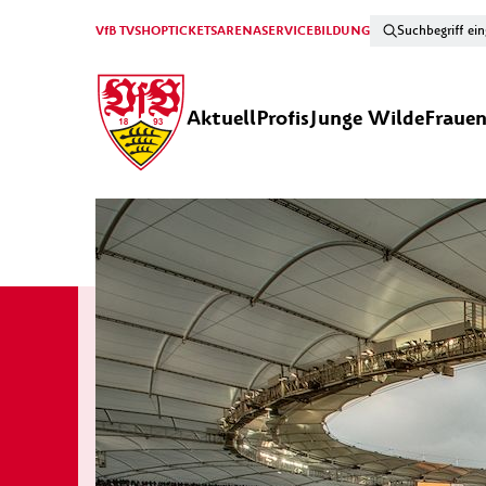
VfB TV
SHOP
TICKETS
ARENA
SERVICE
BILDUNG
Aktuell
Profis
Junge Wilde
Fraue