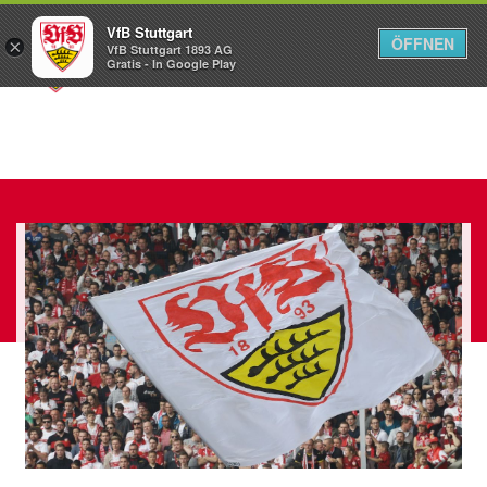
VfB Stuttgart
ÖFFNEN
×
VfB Stuttgart 1893 AG
Menü
Gratis - In Google Play