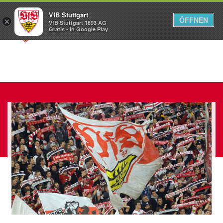
VfB Stuttgart
ÖFFNEN
×
VfB Stuttgart 1893 AG
Menü
Gratis - In Google Play