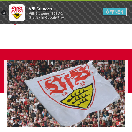
VfB Stuttgart
ÖFFNEN
×
VfB Stuttgart 1893 AG
Menü
Gratis - In Google Play