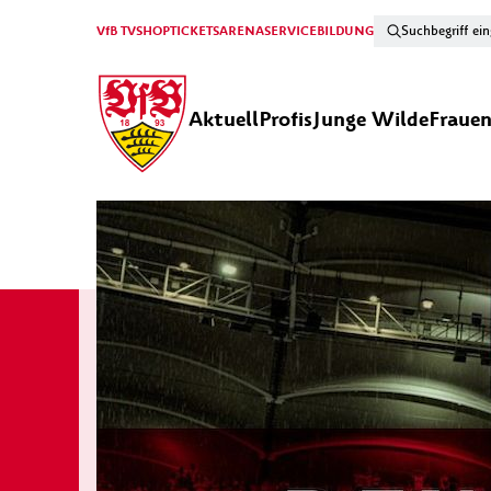
VfB TV
SHOP
TICKETS
ARENA
SERVICE
BILDUNG
Aktuell
Profis
Junge Wilde
Fraue