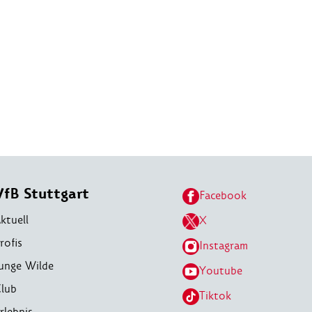
VfB Stuttgart
Facebook
ktuell
X
rofis
Instagram
unge Wilde
Youtube
lub
Tiktok
rlebnis