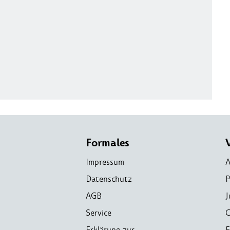
Formales
Impressum
A
Datenschutz
P
AGB
J
Service
C
Erklärung zur
E