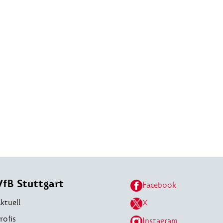
VfB Stuttgart
Facebook
ktuell
X
rofis
Instagram