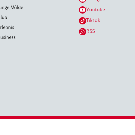
unge Wilde
Youtube
lub
Tiktok
rlebnis
RSS
usiness