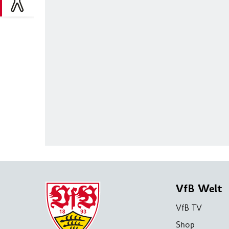
VfB Welt
VfB TV
Shop