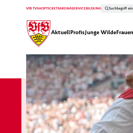
VfB TV
SHOP
TICKETS
ARENA
SERVICE
BILDUNG
Aktuell
Profis
Junge Wilde
Fraue