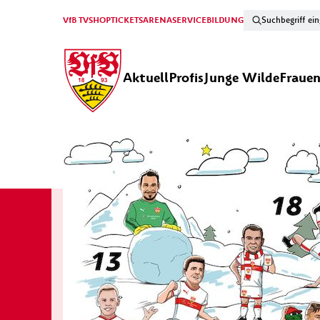
VfB TV
SHOP
TICKETS
ARENA
SERVICE
BILDUNG
Aktuell
Profis
Junge Wilde
Fraue