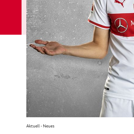
Aktuell
Neues
›