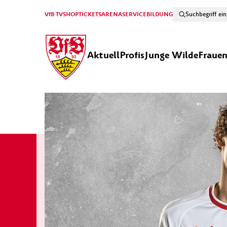
VfB TV
SHOP
TICKETS
ARENA
SERVICE
BILDUNG
Aktuell
Profis
Junge Wilde
Fraue