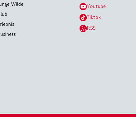
unge Wilde
Youtube
lub
Tiktok
rlebnis
RSS
usiness