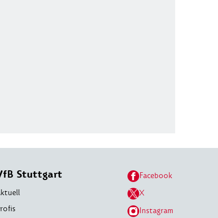
VfB Stuttgart
Facebook
ktuell
X
rofis
Instagram