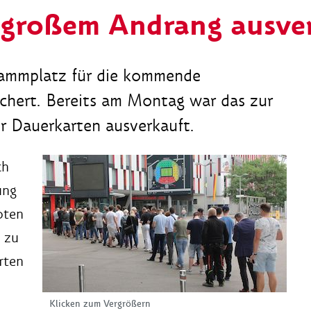
 großem Andrang ausve
tammplatz für die kommende
chert. Bereits am Montag war das zur
r Dauerkarten ausverkauft.
ch
ung
oten
 zu
rten
Klicken zum Vergrößern