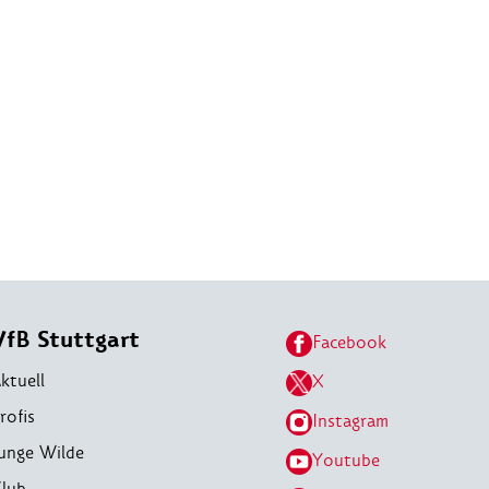
VfB Stuttgart
Facebook
ktuell
X
rofis
Instagram
unge Wilde
Youtube
lub