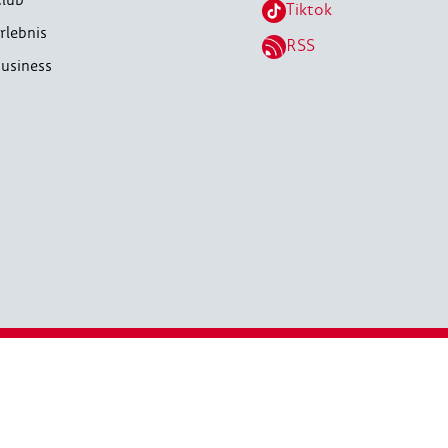
Tiktok
rlebnis
RSS
usiness