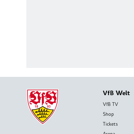
VfB Welt
VfB TV
Shop
Tickets
Arena