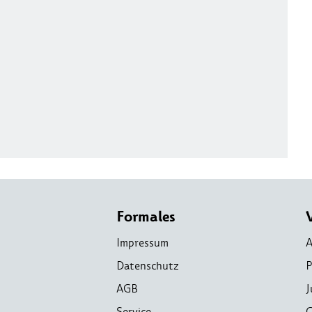
Formales
Impressum
A
Datenschutz
P
AGB
J
Service
C