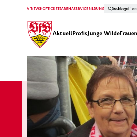
VfB TV
SHOP
TICKETS
ARENA
SERVICE
BILDUNG
Aktuell
Profis
Junge Wilde
Fraue