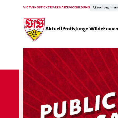
VfB TV
SHOP
TICKETS
ARENA
SERVICE
BILDUNG
Aktuell
Profis
Junge Wilde
Fraue