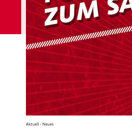
Aktuell
Neues
›