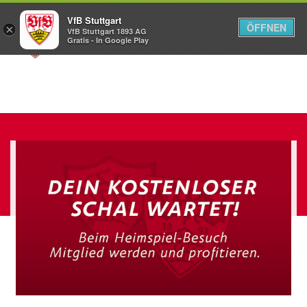
VfB Stuttgart
ÖFFNEN
×
VfB Stuttgart 1893 AG
Menü
Gratis - In Google Play