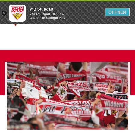
VfB Stuttgart
ÖFFNEN
×
VfB Stuttgart 1893 AG
Menü
Gratis - In Google Play