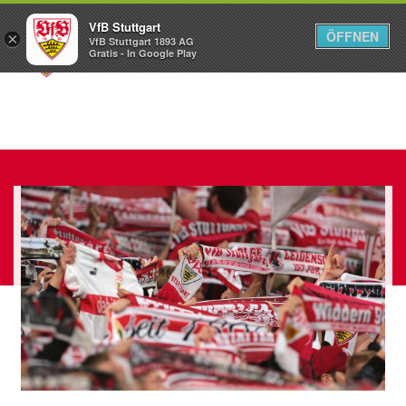
VfB Stuttgart
ÖFFNEN
×
VfB Stuttgart 1893 AG
Menü
Gratis - In Google Play