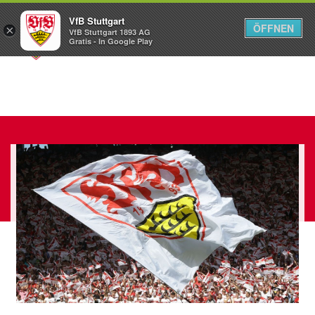
VfB Stuttgart
ÖFFNEN
×
VfB Stuttgart 1893 AG
Menü
Gratis - In Google Play