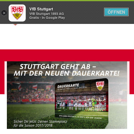
VfB Stuttgart
ÖFFNEN
×
VfB Stuttgart 1893 AG
Menü
Gratis - In Google Play