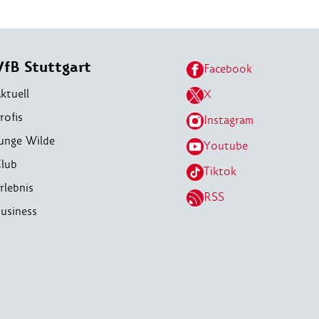
VfB Stuttgart
Facebook
ktuell
X
rofis
Instagram
unge Wilde
Youtube
lub
Tiktok
rlebnis
RSS
usiness