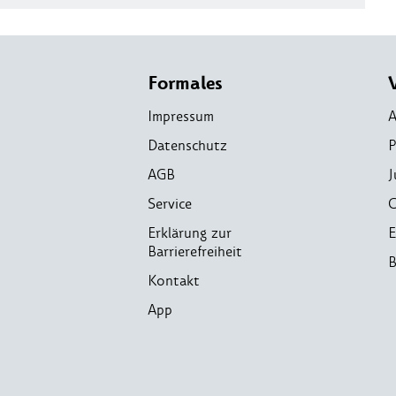
Formales
Impressum
A
Datenschutz
P
AGB
J
Service
C
Erklärung zur
E
Barrierefreiheit
B
Kontakt
App