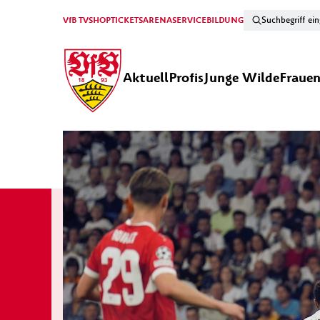
VfB TV
SHOP
TICKETS
ARENA
SERVICE
BILDUNG
Aktuell
Profis
Junge Wilde
Fraue