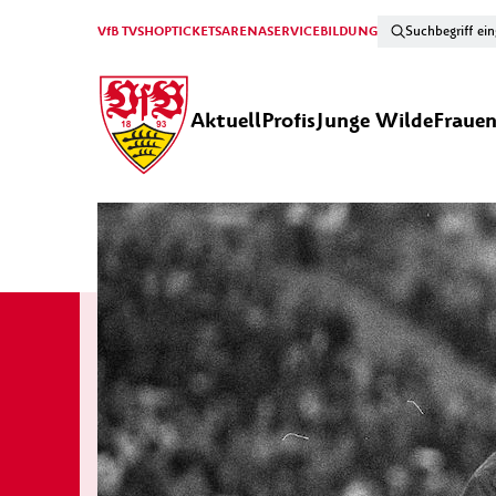
VfB TV
SHOP
TICKETS
ARENA
SERVICE
BILDUNG
Aktuell
Profis
Junge Wilde
Fraue