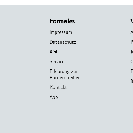
Formales
Impressum
A
Datenschutz
P
AGB
J
Service
C
Erklärung zur
E
Barrierefreiheit
B
Kontakt
App