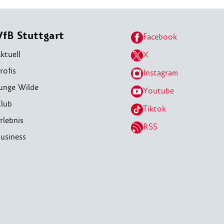
VfB Stuttgart
Facebook
ktuell
X
rofis
Instagram
unge Wilde
Youtube
lub
Tiktok
rlebnis
RSS
usiness