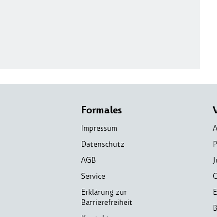
Formales
Impressum
A
Datenschutz
P
AGB
J
Service
C
Erklärung zur
E
Barrierefreiheit
B