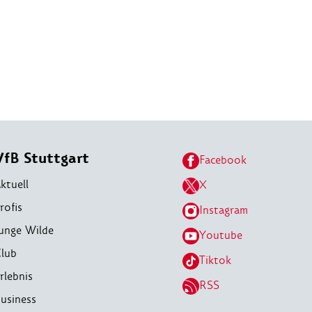
VfB Stuttgart
Facebook
ktuell
X
rofis
Instagram
unge Wilde
Youtube
lub
Tiktok
rlebnis
RSS
usiness