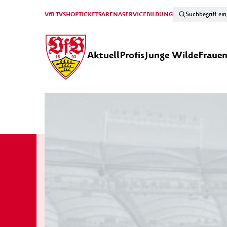
VfB TV
SHOP
TICKETS
ARENA
SERVICE
BILDUNG
Aktuell
Profis
Junge Wilde
Fraue