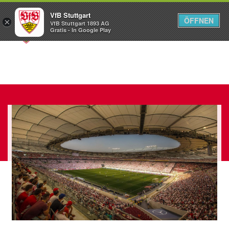
VfB Stuttgart
ÖFFNEN
×
VfB Stuttgart 1893 AG
Menü
Gratis - In Google Play