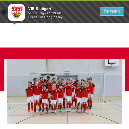
VfB Stuttgart
ÖFFNEN
×
VfB Stuttgart 1893 AG
Menü
Gratis - In Google Play