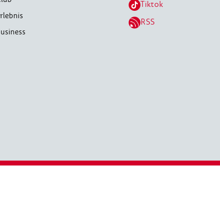
Tiktok
rlebnis
RSS
usiness