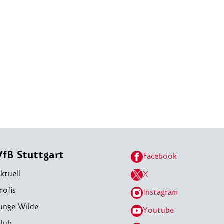
VfB Stuttgart
Facebook
ktuell
X
rofis
Instagram
unge Wilde
Youtube
lub