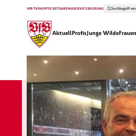
VfB TV
SHOP
TICKETS
ARENA
SERVICE
BILDUNG
Aktuell
Profis
Junge Wilde
Fraue