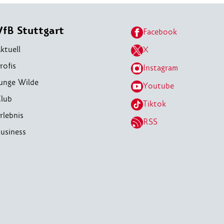
VfB Stuttgart
Facebook
ktuell
X
rofis
Instagram
unge Wilde
Youtube
lub
Tiktok
rlebnis
RSS
usiness