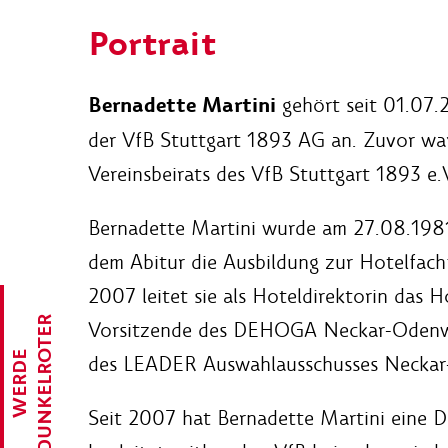
Portrait
Bernadette Martini
gehört seit 01.07.2
der VfB Stuttgart 1893 AG an. Zuvor war
Vereinsbeirats des VfB Stuttgart 1893 e.V
Bernadette Martini wurde am 27.08.198
dem Abitur die Ausbildung zur Hotelfach
2007 leitet sie als Hoteldirektorin das 
R
Vorsitzende des DEHOGA Neckar-Odenwald
W
E
R
D
E
D
U
N
K
E
L
R
O
T
E
des LEADER Auswahlausschusses Neckar
Seit 2007 hat Bernadette Martini eine D