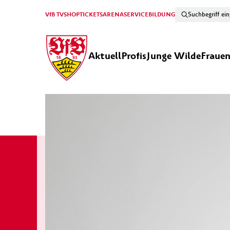
VfB TV
SHOP
TICKETS
ARENA
SERVICE
BILDUNG
Aktuell
Profis
Junge Wilde
Fraue