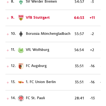
8.
SV Werder Bremen
54:57
-3
51
9.
VfB Stuttgart
64:53
+11
50
10.
Borussia Mönchengladbach
55:57
-2
45
11.
VfL Wolfsburg
56:54
+2
43
12.
FC Augsburg
35:51
-16
43
13.
1. FC Union Berlin
35:51
-16
40
14.
FC St. Pauli
28:41
-13
32