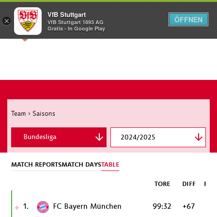
VfB Stuttgart
ÖFFNEN
×
VfB Stuttgart 1893 AG
Menü
Gratis - In Google Play
Team
›
Saisons
Bundesliga
2024/2025
DFB Cup
MATCH REPORTS
MATCH DAYS
TABLE
Champions League
TORE
DIFF
PKT
1.
FC Bayern München
99:32
+67
82