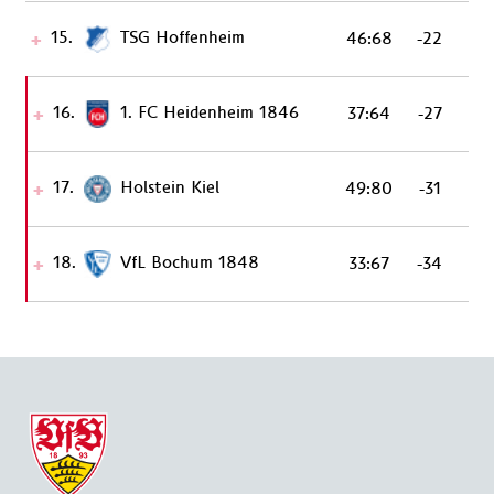
15.
TSG Hoffenheim
46:68
-22
32
16.
1. FC Heidenheim 1846
37:64
-27
29
17.
Holstein Kiel
49:80
-31
25
18.
VfL Bochum 1848
33:67
-34
25