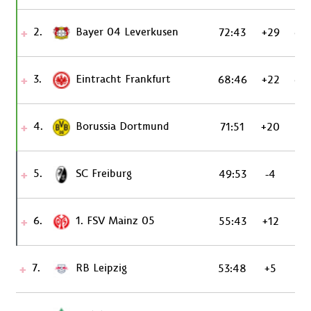
2.
Bayer 04 Leverkusen
72:43
+29
69
3.
Eintracht Frankfurt
68:46
+22
60
4.
Borussia Dortmund
71:51
+20
57
5.
SC Freiburg
49:53
-4
55
6.
1. FSV Mainz 05
55:43
+12
52
7.
RB Leipzig
53:48
+5
51