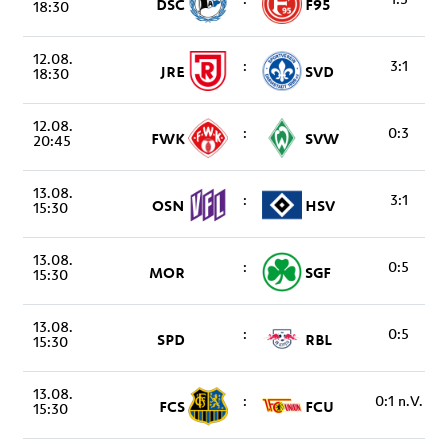
DSC
F95
18:30
12.08.
:
3:1
JRE
SVD
18:30
12.08.
:
0:3
FWK
SVW
20:45
13.08.
:
3:1
OSN
HSV
15:30
13.08.
:
0:5
MOR
SGF
15:30
13.08.
:
0:5
SPD
RBL
15:30
13.08.
:
0:1 n.V.
FCS
FCU
15:30