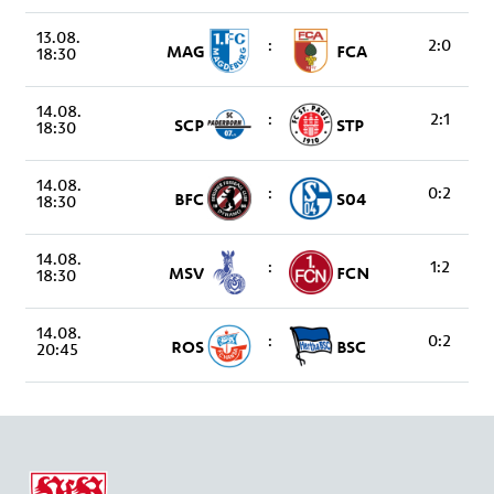
13.08.
:
2:0
MAG
FCA
18:30
14.08.
:
2:1
SCP
STP
18:30
14.08.
:
0:2
BFC
S04
18:30
14.08.
:
1:2
MSV
FCN
18:30
14.08.
:
0:2
ROS
BSC
20:45