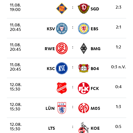
11.08.
:
2:3
SGD
19:00
11.08.
:
2:1
KSV
EBS
20:45
11.08.
:
1:2
RWE
BMG
20:45
11.08.
:
0:3 n.V.
KSC
B04
20:45
12.08.
:
0:4
FCK
15:30
12.08.
:
1:3
LÜN
M05
15:30
12.08.
:
0:5
LTS
KOE
15:30