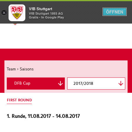
VfB Stuttgart
ÖFFNEN
×
VfB Stuttgart 1893 AG
Menü
Gratis - In Google Play
Team
›
Saisons
DFB Cup
2017/2018
Bundesliga
FIRST ROUND
1. Runde, 11.08.2017 - 14.08.2017