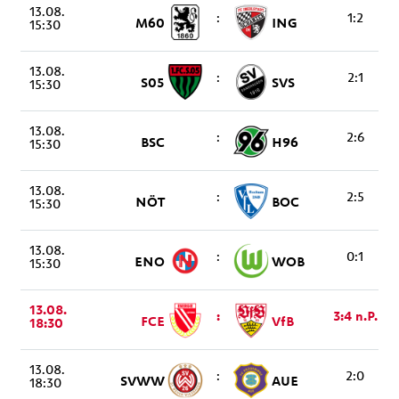
13.08.
:
1:2
M60
ING
15:30
13.08.
:
2:1
S05
SVS
15:30
13.08.
:
2:6
BSC
H96
15:30
13.08.
:
2:5
NÖT
BOC
15:30
13.08.
:
0:1
ENO
WOB
15:30
13.08.
:
3:4 n.P.
FCE
VfB
18:30
13.08.
:
2:0
SVWW
AUE
18:30