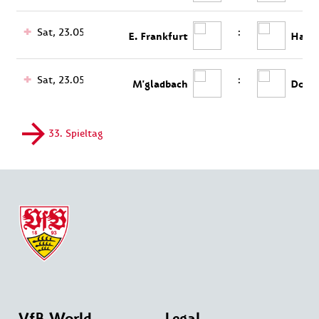
Sat, 23.05.
:
E. Frankfurt
Hambu
Sat, 23.05.
:
M'gladbach
Dort
33. Spieltag
VfB World
Legal