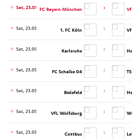
Sat, 23.05.
:
FC Bayern München
VfB S
Sat, 23.05.
:
1. FC Köln
VfL B
Sat, 23.05.
:
Karlsruhe
Herth
Sat, 23.05.
:
FC Schalke 04
TSG H
Sat, 23.05.
:
Bielefeld
Hanno
Sat, 23.05.
:
VfL Wolfsburg
Werde
Sat, 23.05.
:
Cottbus
Lever