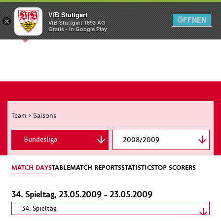
VfB Stuttgart
ÖFFNEN
×
VfB Stuttgart 1893 AG
Menü
Gratis - In Google Play
Team
›
Saisons
Bundesliga
2008/2009
MATCH DAYS
TABLE
MATCH REPORTS
STATISTICS
TOP SCORERS
34. Spieltag, 23.05.2009 - 23.05.2009
Spieltag wählen
34. Spieltag
23.05.2009 - 23.05.2009