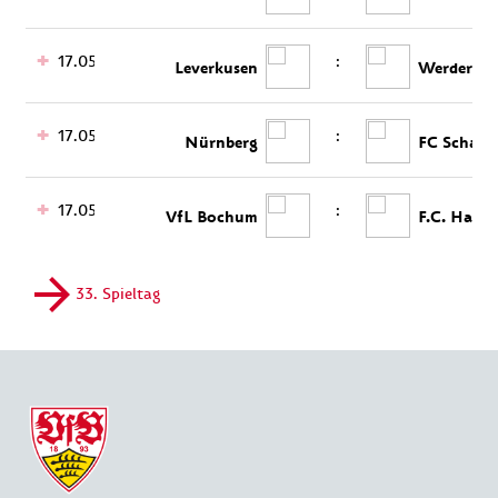
17.05.
:
Leverkusen
Werder Br
17.05.
:
Nürnberg
FC Schalk
17.05.
:
VfL Bochum
F.C. Hansa
33. Spieltag