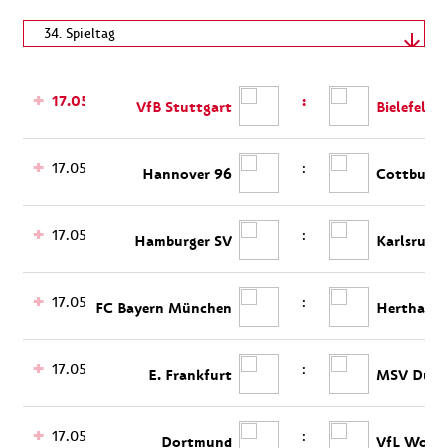
Spieltag wählen
34. Spieltag
17.05.2008 - 17.05.2008
17.05.
:
VfB Stuttgart
Bielefeld
17.05.
:
Hannover 96
Cottbus
17.05.
:
Hamburger SV
Karlsruhe
17.05.
:
FC Bayern München
Hertha BS
17.05.
:
E. Frankfurt
MSV Duisb
17.05.
:
Dortmund
VfL Wolfs