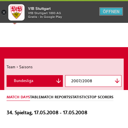
VfB Stuttgart
ÖFFNEN
×
VfB Stuttgart 1893 AG
Menü
Gratis - In Google Play
Team
›
Saisons
Bundesliga
2007/2008
MATCH DAYS
TABLE
MATCH REPORTS
STATISTICS
TOP SCORERS
34. Spieltag, 17.05.2008 - 17.05.2008