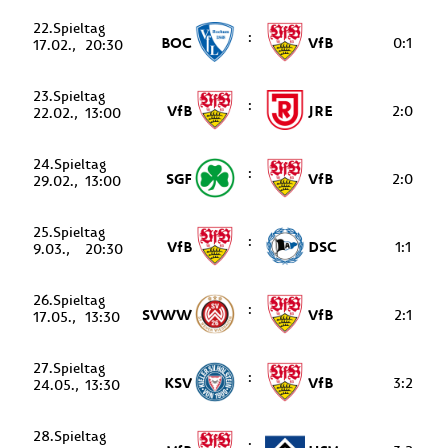
22.
:
BOC
VfB
0:1
17.02.
20:30
23.
:
VfB
JRE
2:0
22.02.
13:00
24.
:
SGF
VfB
2:0
29.02.
13:00
25.
:
VfB
DSC
1:1
9.03.
20:30
26.
:
SVWW
VfB
2:1
17.05.
13:30
27.
:
KSV
VfB
3:2
24.05.
13:30
28.
: