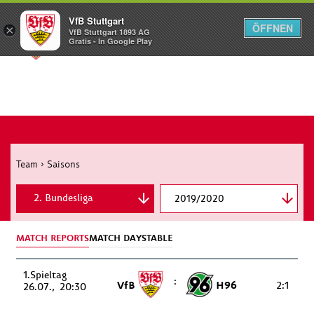
VfB Stuttgart
ÖFFNEN
×
VfB Stuttgart 1893 AG
Menü
Gratis - In Google Play
Team
›
Saisons
2. Bundesliga
2019/2020
DFB Cup
MATCH REPORTS
MATCH DAYS
TABLE
1.
:
VfB
H96
2:1
26.07.
20:30