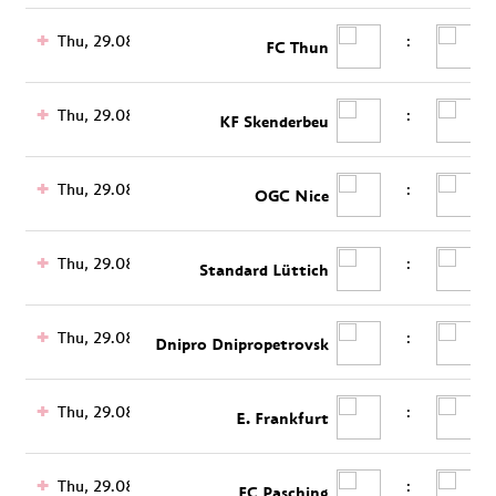
Thu, 29.08.
:
FC Thun
F
Thu, 29.08.
:
KF Skenderbeu
F
Thu, 29.08.
:
OGC Nice
A
Thu, 29.08.
:
Standard Lüttich
F
Thu, 29.08.
:
Dnipro Dnipropetrovsk
J
Thu, 29.08.
:
E. Frankfurt
Q
Thu, 29.08.
:
FC Pasching
E