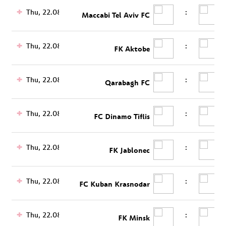
Thu, 22.08.
:
Maccabi Tel Aviv FC
P
Thu, 22.08.
:
FK Aktobe
F
Thu, 22.08.
:
Qarabagh FC
E
Thu, 22.08.
:
FC Dinamo Tiflis
T
Thu, 22.08.
:
FK Jablonec
R
Thu, 22.08.
:
FC Kuban Krasnodar
F
Thu, 22.08.
:
FK Minsk
S