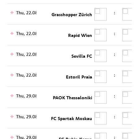
Thu, 22.08.
:
Grasshopper Zürich
A
Thu, 22.08.
:
Rapid Wien
D
Thu, 22.08.
:
Sevilla FC
W
Thu, 22.08.
:
Estoril Praia
F
Thu, 29.08.
:
PAOK Thessaloniki
M
Thu, 29.08.
:
FC Spartak Moskau
F
Thu, 29.08.
: