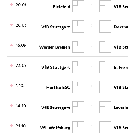
20.08.
:
Bielefeld
VfB Stutt
26.08.
:
VfB Stuttgart
Dortmund
16.09.
:
Werder Bremen
VfB Stutt
23.09.
:
VfB Stuttgart
E. Frankfu
1.10.
:
Hertha BSC
VfB Stutt
14.10.
:
VfB Stuttgart
Leverkuse
21.10.
:
VfL Wolfsburg
VfB Stutt