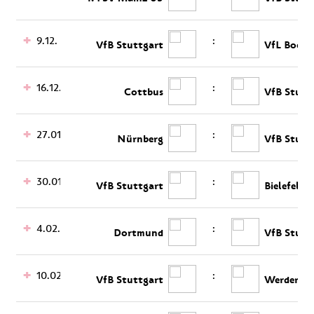
9.12.
:
VfB Stuttgart
VfL Boch
16.12.
:
Cottbus
VfB Stutt
27.01.
:
Nürnberg
VfB Stutt
30.01.
:
VfB Stuttgart
Bielefeld
4.02.
:
Dortmund
VfB Stutt
10.02.
:
VfB Stuttgart
Werder Br