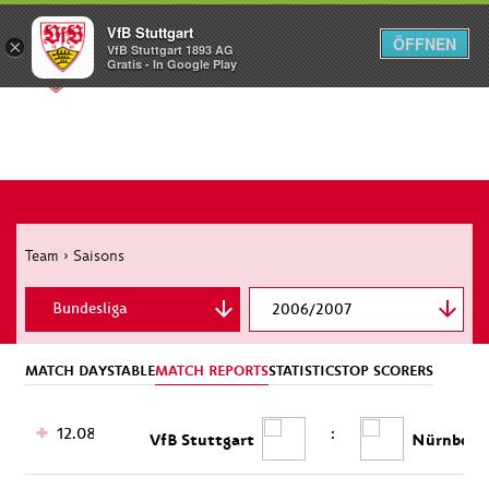
VfB Stuttgart
ÖFFNEN
×
VfB Stuttgart 1893 AG
Menü
Gratis - In Google Play
Team
›
Saisons
Bundesliga
2006/2007
MATCH DAYS
TABLE
MATCH REPORTS
STATISTICS
TOP SCORERS
12.08.
:
VfB Stuttgart
Nürnberg