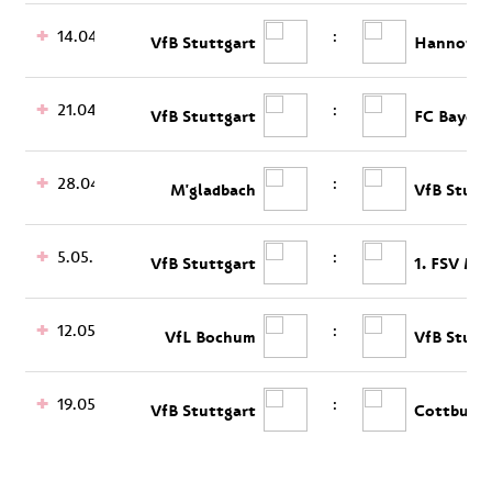
14.04.
:
VfB Stuttgart
Hannover
21.04.
:
VfB Stuttgart
FC Bayern
28.04.
:
M'gladbach
VfB Stutt
5.05.
:
VfB Stuttgart
1. FSV Ma
12.05.
:
VfL Bochum
VfB Stutt
19.05.
:
VfB Stuttgart
Cottbus