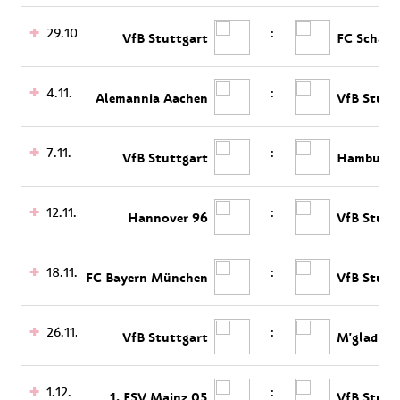
29.10.
:
VfB Stuttgart
FC Schalk
4.11.
:
Alemannia Aachen
VfB Stutt
7.11.
:
VfB Stuttgart
Hamburge
12.11.
:
Hannover 96
VfB Stutt
18.11.
:
FC Bayern München
VfB Stutt
26.11.
:
VfB Stuttgart
M'gladbac
1.12.
:
1. FSV Mainz 05
VfB Stutt