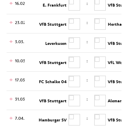
16.02.
:
E. Frankfurt
VfB Stutt
23.02.
:
VfB Stuttgart
Hertha B
3.03.
:
Leverkusen
VfB Stutt
10.03.
:
VfB Stuttgart
VfL Wolfs
17.03.
:
FC Schalke 04
VfB Stutt
31.03.
:
VfB Stuttgart
Alemannia
7.04.
:
Hamburger SV
VfB Stutt