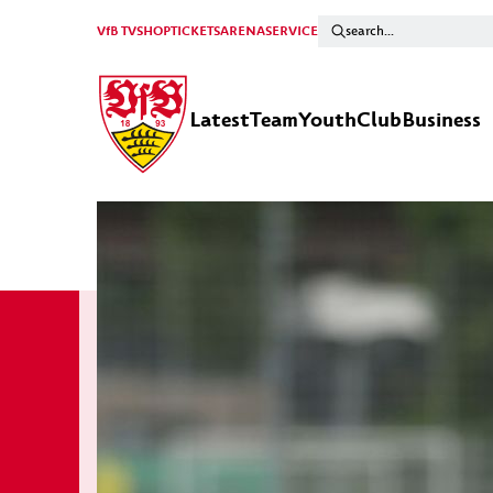
VfB TV
SHOP
TICKETS
ARENA
SERVICE
Latest
Team
Youth
Club
Business