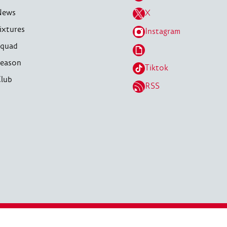
News
X
ixtures
Instagram
quad
eason
Tiktok
lub
RSS